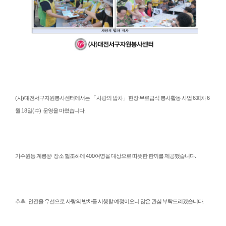
(
사
)
대전서구자원봉사센터에서는
「
사랑의 밥차
」
현장 무료급식 봉사활동 사업
6
회차
6
월
18
일
(
수
)
운영을 마쳤습니다
.
가수원동 계룡
@
장소 협조하에
400
여명을 대상으로 따뜻한 한끼를 제공했습니다
.
추후
,
안전을 우선으로 사랑의 밥차를 시행할 예정이오니 많은 관심 부탁드리겠습니다
.