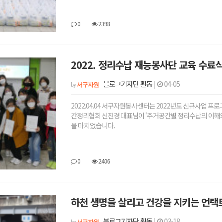
0
2398
2022. 정리수납 재능봉사단 교육 수료
블로그기자단 활동
|
04-05
by
서구자원
2022.04.04 서구자원봉사센터는 2022년도 신규사
간정리협회 신진경 대표님이 '주거공간별 정리수납의 이해와
을 마치었습니다.
0
2406
하천 생명을 살리고 건강을 지키는 언택
블로그기자단 활동
|
03-18