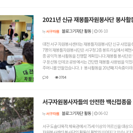
2021년 신규 재봉틀자원봉사단 봉사활
블로그기자단 활동
|
06-10
by
서구자원
대전 서구 자원봉사센터는 재봉틀자원봉사단 신규 사업을 6월
7명의 재봉틀자원봉사단은 서구청 2층 봉트리실에서 폐현수
종 공익적 봉사활동을 진행할 계획입니다.재봉틀 봉사단은 
구 둔산동 인데코 공방에서는 간단한 재봉틀 사용법을 익힌
주머니를 만들었습니다.ㅏ 봉사활동을 20년째 지속중이라는
0
3704
서구자원봉사자들의 안전한 백신접종을 
블로그기자단 활동
|
06-02
by
서구자원
서구 도솔다목적 체육관에서 75세 이상의 어르신을 대상으로 한 코로나19 백신접종이 시작되었습니다.그곳에서도 시민들의 안전을 위한 서구
자원봉사센타 봉사단의 활동이 활발히 이어지고 있습니다.