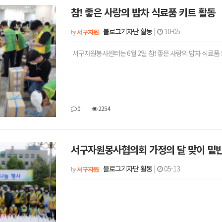
참! 좋은 사랑의 밥차 식료품 키트 활동
블로그기자단 활동
|
10-05
by
서구자원
서구자원봉사센터는 6월 2일 참! 좋은 사랑의 밥차 식료품
0
2254
서구자원봉사협의회 가정의 달 맞이 밑
블로그기자단 활동
|
05-13
by
서구자원