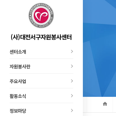
(사)대전서구자원봉사센터
센터소개
자원봉사란
주요사업
활동소식
정보마당