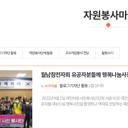
자원봉사마
그기자단 활동
자원봉사단체 활동
우수자원봉사 전당
활동수기
월남참전자회 유공자분들께 헹복나눔사
블로그기자단 활동
|
10-05
by
서구자원
2022년 9월 1일 대전라온사진봉사단(단장 서윤식)은 대
공자를 대상으로 행복사진을 촬영하고 액자로 전달하는 재