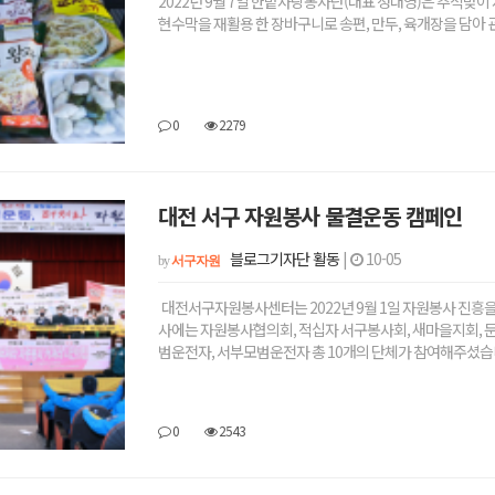
2022년 9월 7일 한밭사랑봉사단(대표 정대영)은 추석맞
현수막을 재활용 한 장바구니로 송편, 만두, 육개장을 담아
0
2279
대전 서구 자원봉사 물결운동 캠페인
블로그기자단 활동
|
10-05
by
서구자원
대전서구자원봉사센터는 2022년 9월 1일 자원봉사 진흥을
사에는 자원봉사협의회, 적십자 서구봉사회, 새마을지회, 
범운전자, 서부모범운전자 총 10개의 단체가 참여해주셨습
0
2543