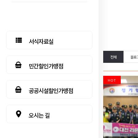
서식자료실
전체
블로
민간할인가맹점
HOT
공공시설할인가맹점
오시는 길