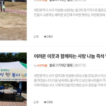
by
서구자원
대전광역시 서구 자원봉사센터는 월 2회 정기적으로 플로깅
민들이 사용하는 쾌적한 공간에 이러한 행위는 자연환경과 
0
2453
어려운 이웃과 함께하는 사랑 나눔 즉석 
블로그기자단 활동
|
07-01
by
서구자원
대전광역시 서구 갈마2동 자원봉사회는 6월 25일 온누리
를 하였습니다.더운 날씨에도 불구하고 모인 봉사자들이 즉
이루어졌습니다. 이렇게 만들어진 빵은 손수 포장을 거쳐
0
3358