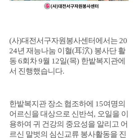
(
사
)
대전서구자원봉사센터에서는
20
24
년 재능나눔 이혈
(
耳泬
)
봉사단 활
동
6
회차
9
월
12
일
(
목
)
한밭복지관에
서 진행했습니다
.
한밭복지관 장소 협조하에
15
여명의
어르신을 대상으로 신반석
,
오일을 이
용하여 귀 건강의 중요성을 알리고 어
르신 말벗의 심신교류 봉사활동을 진