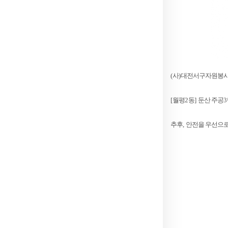
(
사
)
대전서구자원봉
[
월평
2
동
]
둔산 주공
3
추후
,
안전을 우선으로