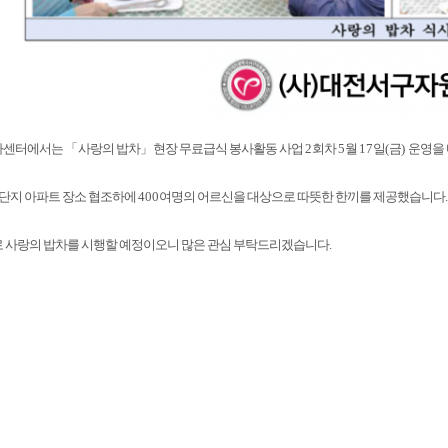
사센터에서는
「
사랑의 밥차
」
현장 무료급식 봉사활동 사업
2
회차
5
월
17
일
(
금
)
운영을
단지 아파트 장소 협조하에
400
여명의 어르신을 대상으로 따뜻한 한끼를 제공했습니다
.
 사랑의 밥차를 시행할 예정이오니 많은 관심 부탁드리겠습니다
.