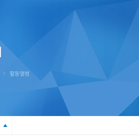
범
활동앨범