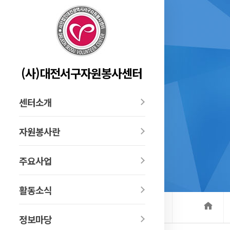
(사)대전서구자원봉사센터
센터소개
자원봉사란
주요사업
활동소식
정보마당