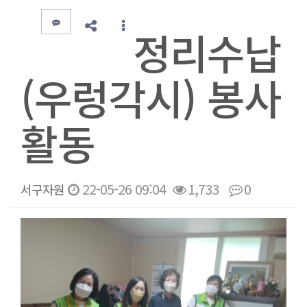
정리수납
(우렁각시) 봉사
활동
22-05-26 09:04
1,733
0
서구자원
본문