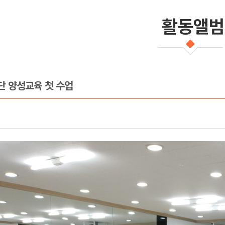
활동앨범
단 양성교육 첫 수업