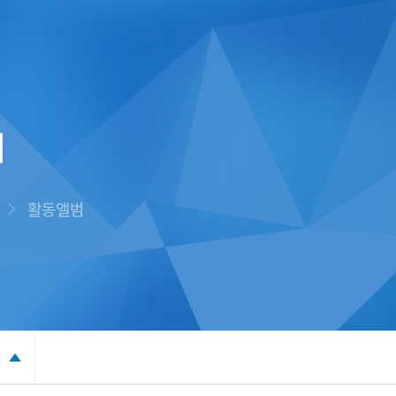
범
활동앨범