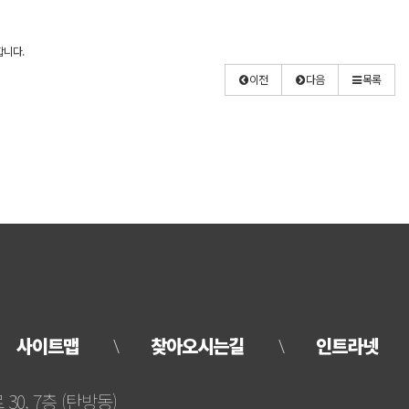
합니다.
이전
다음
목록
사이트맵
찾아오시는길
인트라넷
30, 7층 (탄방동)