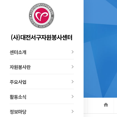
(사)대전서구자원봉사센터
센터소개
자원봉사란
주요사업
활동소식
정보마당