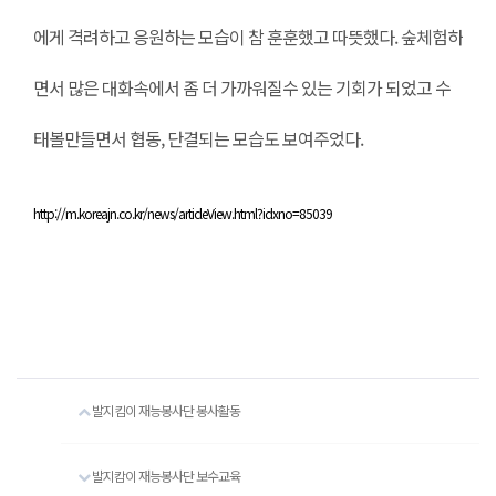
에게 격려하고 응원하는 모습이 참 훈훈했고 따뜻했다. 숲체험하
면서 많은 대화속에서 좀 더 가까워질수 있는 기회가 되었고 수
태볼만들면서 협동, 단결되는 모습도 보여주었다.
http://m.koreajn.co.kr/news/articleView.html?idxno=85039
발지킴이 재능봉사단 봉사활동
발지캄이 재능봉사단 보수교육