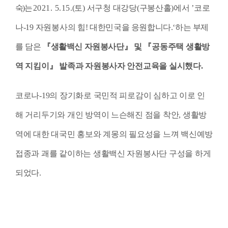
숙
)
는
2021. 5.15
.(
토
)
서구청 대강당
(
구봉산홀
)
에서
’
코로
나
-19
자원봉사의
힘
!
대한민국을 응원합니다
.‘
하는 부제
를 담은
『
생활백신 자원봉사단
』
및
『
공동주택 생활방
역 지킴이
』
발족과 자원봉사자 안전교육
을 실시
했다
.
코로나-19의 장기화로 국민적 피로감이 심하고 이로 인
해 거리두기와 개인 방역이 느슨해진 점을 착안, 생활방
역에 대한 대국민 홍보와 계몽의 필요성을 느껴 백신예방
접종과 괘를 같이하는 생활백신 자원봉사단 구성을 하게
되었다.