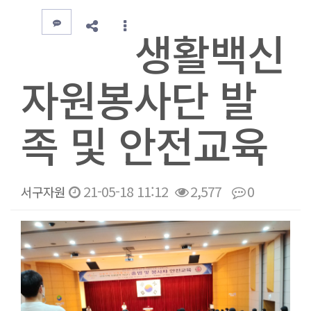
생활백신
자원봉사단 발
족 및 안전교육
21-05-18 11:12
2,577
0
서구자원
본문