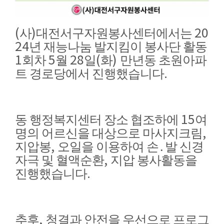
(
)
20
사
대전서구자원봉사센터에서는
24
년 재능나눔 발지킴이 봉사단 활동
1
5
28
(
)
회차
월
일
화
만년동 초원아파
.
트 경로당에서 진행했습니다
15
동 행정복지센터 장소 협조하에
여
,
명의 어르신을 대상으로 마사지크림
,
지압봉
오일을 이용하여 손
․
발 신경
,
자극 및 혈액순환
지압 봉사활동을
.
진행했습니다
,
추후
청결과 안전을 우선으로 프로그