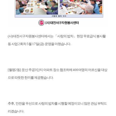
(
사
)
대전서구자원봉사센터에서는
「
사랑의 밥차
」
현장 무료급식 봉사활
동 사업
2
회차
5
월
17
일
(
금
)
운영을 마쳤습니다
.
[
월평
2
동
]
둔산 주공
3
단지 아파트 장소 협조하에
400
여명의 어르신을 대상
으로 따뜻한 한끼를 제공했습니다
.
추후
,
안전을 우선으로 사랑의 밥차를 시행할 예정이오니 많은 관심 부탁드
리겠습니다
.