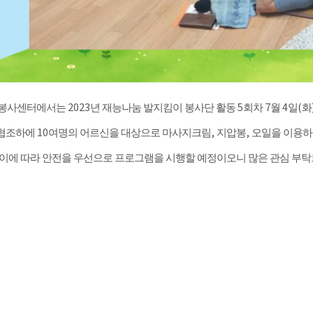
2023
5
7
4
(
봉사센터에서는
년 재능나눔 발지킴이 봉사단 활동
회차
월
일
화
10
,
,
 협조하에
여명의 어르신을 대상으로 마사지크림
지압봉
오일을 이용하
이에 따라 안전을 우선으로 프로그램을 시행할 예정이오니 많은 관심 부