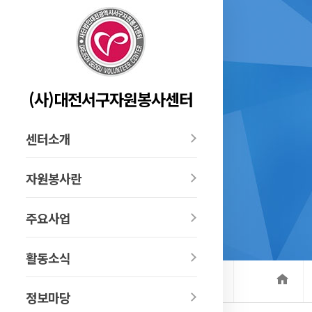
(사)대전서구자원봉사센터
센터소개
자원봉사란
주요사업
활동소식
정보마당