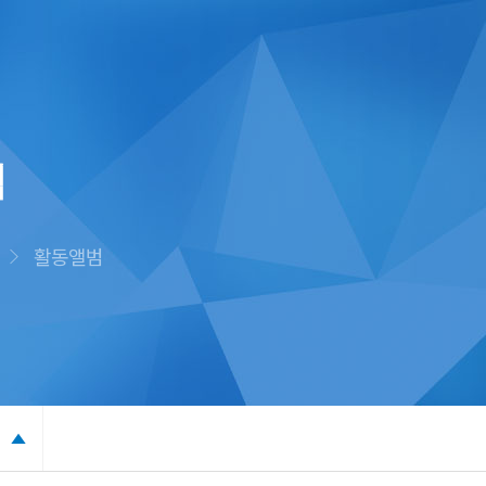
범
활동앨범