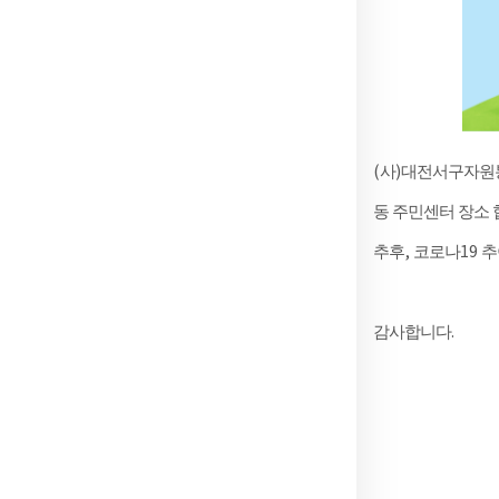
(
)
사
대전서구자원
동 주민센터 장소
,
19
추후
코로나
추
.
감사합니다