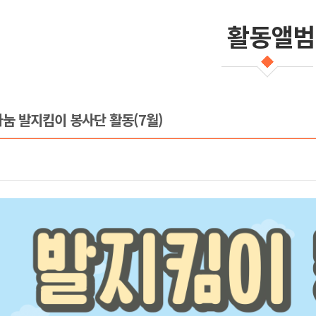
활동앨범
나눔 발지킴이 봉사단 활동(7월)