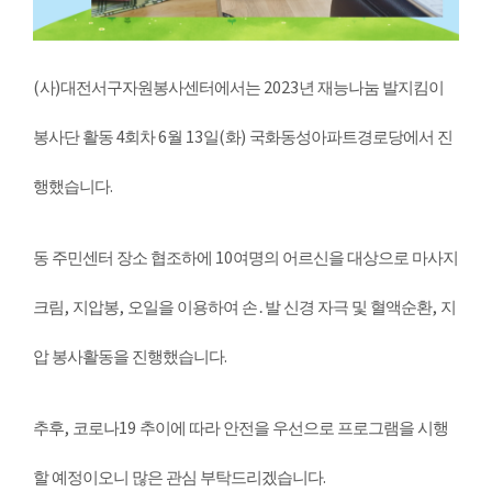
(
)
2023
사
대전서구자원봉사센터에서는
년 재능나눔 발지킴이
4
6
13
(
)
봉사단 활동
회차
월
일
화
국화동성아파트경로당에서 진
.
행했습니다
10
동 주민센터 장소 협조하에
여명의 어르신을 대상으로 마사지
,
,
,
크림
지압봉
오일을 이용하여 손
․
발 신경 자극 및 혈액순환
지
.
압 봉사활동을 진행했습니다
,
19
추후
코로나
추이에 따라 안전을 우선으로 프로그램을 시행
.
할 예정이오니 많은 관심 부탁드리겠습니다