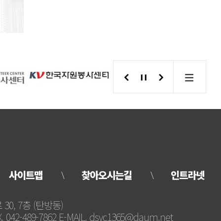
사이트맵
찾아오시는길
인트라넷
30, 7층 (탄방동)
AX. 042-489-7862 E-MAIL. dsvc1365@daum.net