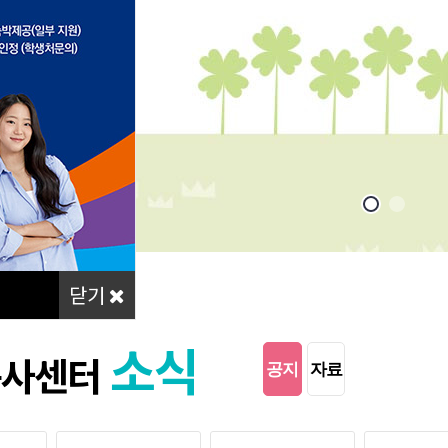
닫기
소식
봉사센터
공지
자료
사항
실