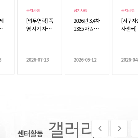
공지사항
공지사항
공지사항
 제
[업무연락] 폭
2026년 3,4차
[서구자
자
염 시기 자원
1365 자원봉
사센터]
털
봉사활동 운
사포털 활
지 절약
영지침 …
동…
지
3
2026-07-13
2026-05-12
2026-04
갤러리
센터활동