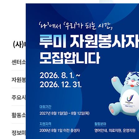
(사)대전서구자원봉사센터
센터소개
자원봉사란
주요사업
활동소식
정보마당