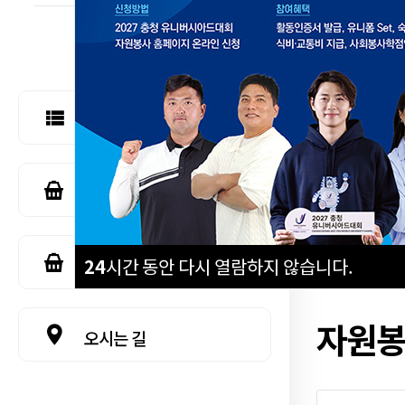
서식자료실
민간할인가맹점
공공시설할인가맹점
24
시간 동안 다시 열람하지 않습니다.
자원
오시는 길