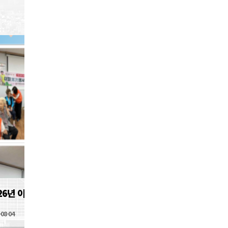
26년 이혈재능나눔 봉사활동(7월)
202
-08-04
2026-07-